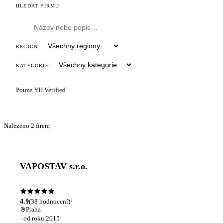
HLEDAT FIRMU
REGION
KATEGORIE
Pouze YH Verified
Nalezeno
2
firem
VAPOSTAV s.r.o.
YH VERIFIED
4.9
(
38
hodnocení)
·
Praha
· od roku
2015