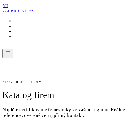
YH
YOURHOUSE.CZ
CENOVÝ RÁDCE
KATALOG FIREM
RÁDCE
PRO FIRMY
PŘIHLÁŠENÍ
ZADAT POPTÁVKU
PROVĚŘENÉ FIRMY
Katalog firem
Najděte certifikované řemeslníky ve vašem regionu. Reálné
reference, ověřené ceny, přímý kontakt.