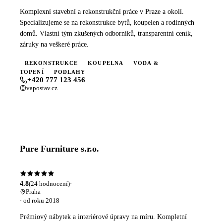
Komplexní stavební a rekonstrukční práce v Praze a okolí.
Specializujeme se na rekonstrukce bytů, koupelen a rodinných
domů. Vlastní tým zkušených odborníků, transparentní ceník,
záruky na veškeré práce.
REKONSTRUKCE
KOUPELNA
VODA &
TOPENÍ
PODLAHY
+420 777 123 456
vapostav.cz
PROFIL FIRMY
Pure Furniture s.r.o.
YH VERIFIED
4.8
(
24
hodnocení)
·
Praha
· od roku
2018
Prémiový nábytek a interiérové úpravy na míru. Kompletní